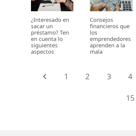
¿Interesado en
Consejos
sacar un
financieros que
préstamo? Ten
los
en cuenta lo
emprendedores
siguientes
aprenden a la
aspectos
mala
1
2
3
4
15