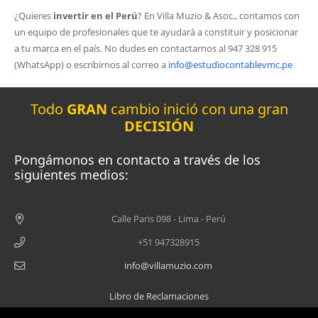
¿Quieres
invertir en el Perú
? En Villa Muzio & Asoc., contamos con
un equipo de profesionales que te ayudará a constituir y posicionar
a tu marca en el país. No dudes en contactarnos al 947 328 915
(WhatsApp) o escribirnos al correo a
info@estudiocontablevmc.pe
Todo
GRAN
cambio inició con una gran
DECISIÓN
Pongámonos en contacto a través de los
siguientes medios:
Calle Paris 098 - Lima - Perú
+51 947328915
info@villamuzio.com
Libro de Reclamaciones