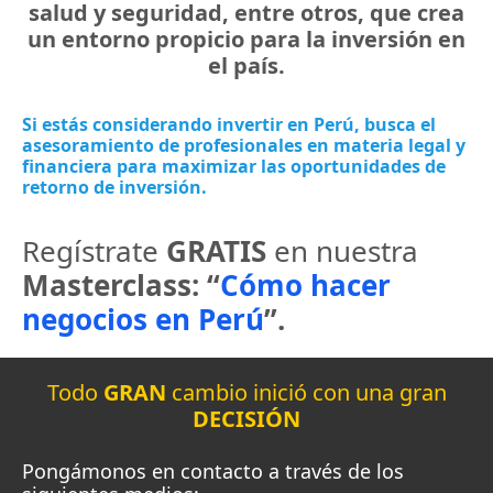
salud y seguridad, entre otros, que crea
un entorno propicio para la inversión en
el país.
Si estás considerando invertir en Perú, busca el
asesoramiento de profesionales en materia legal y
financiera para maximizar las oportunidades de
retorno de inversión.
Regístrate
GRATIS
en nuestra
Masterclass: “
Cómo hacer
negocios en Perú
”.
Todo
GRAN
cambio inició con una gran
DECISIÓN
Pongámonos en contacto a través de los