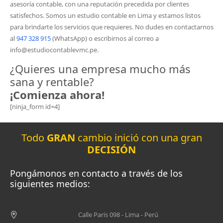
asesoría contable, con una reputación precedida por clientes
satisfechos. Somos un estudio contable en Lima y estamos listos
para brindarte los servicios que requieres. No dudes en contactarnos
al
947 328 915
(WhatsApp) o escribirnos al correo a
info@estudiocontablevmc.pe.
¿Quieres una empresa mucho más
sana y rentable?
¡Comienza ahora!
[ninja_form id=4]
Todo
GRAN
cambio inició con una gran
DECISIÓN
Pongámonos en contacto a través de los
siguientes medios:
Calle Paris 098 - Lima - Perú