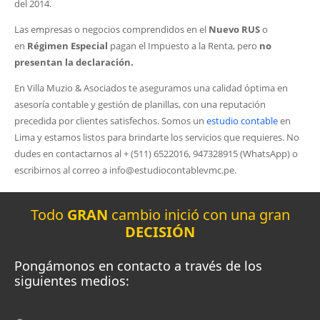
del 2014.
Las empresas o negocios comprendidos en el
Nuevo RUS
o
en
Régimen Especial
pagan el Impuesto a la Renta, pero
no
presentan la declaración.
En Villa Muzio & Asociados te aseguramos una calidad óptima en
asesoría contable y gestión de planillas, con una reputación
precedida por clientes satisfechos. Somos un
estudio contable
en
Lima y estamos listos para brindarte los servicios que requieres. No
dudes en contactarnos al + (511) 6522016, 947328915 (WhatsApp) o
escribirnos al correo a info@estudiocontablevmc.pe.
Todo
GRAN
cambio inició con una gran
DECISIÓN
Pongámonos en contacto a través de los
siguientes medios: