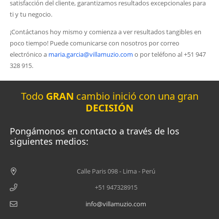
satisfacción del cliente, garantizamos resultados excepcionales para
ti y tu negocio.
¡Contáctanos hoy mismo y comienza a ver resultados tangibles en
poco tiempo! Puede comunicarse con nosotros por correo
electrónico a
maria.garcia@villamuzio.com
o por teléfono al +51 947
328 915.
Todo
GRAN
cambio inició con una gran
DECISIÓN
Pongámonos en contacto a través de los
siguientes medios:
Calle Paris 098 - Lima - Perú
+51 947328915
info@villamuzio.com