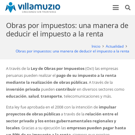
Obras por impuestos: una manera de
deducir el impuesto a la renta
Inicio
Actualidad
Obras por impuestos: una manera de deducir el impuesto a la renta
A través de la
Ley de Obras por Impuestos
(OxI) las empresas
peruanas pueden realizar el
pago de su impuesto a la renta
mediante la realización de obras públicas
. A través de la
inversión privada
pueden
contribuir
en diversos sectores como
educación
,
salud
,
transporte
, telecomunicaciones y más.
Esta ley fue aprobada en el 2008 con la intención de
impulsar
proyectos de obras públicas
a través de la
relación entre el
sector privado y los entes gubernamentales regionales y
locales
. Gracias a su ejecución las
empresas pueden pagar hasta
un 50% de su impuesto a la renta
, siempre que presten