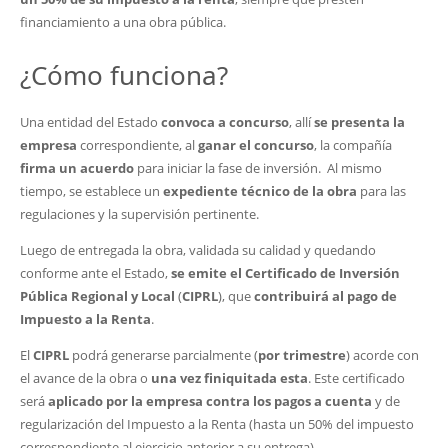
financiamiento a una obra pública.
¿Cómo funciona?
Una entidad del Estado
convoca a concurso
, allí
se presenta la
empresa
correspondiente, al
ganar el concurso
, la compañía
firma un acuerdo
para iniciar la fase de inversión. Al mismo
tiempo, se establece un
expediente técnico de la obra
para las
regulaciones y la supervisión pertinente.
Luego de entregada la obra, validada su calidad y quedando
conforme ante el Estado,
se emite el Certificado de Inversión
Pública Regional y Local
(
CIPRL
), que
contribuirá al pago de
Impuesto a la Renta
.
El
CIPRL
podrá generarse parcialmente (
por trimestre
) acorde con
el avance de la obra o
una vez finiquitada esta
. Este certificado
será
aplicado por la empresa contra los pagos a cuenta
y de
regularización del Impuesto a la Renta (hasta un 50% del impuesto
correspondiente al ejercicio anterior a su entrega).