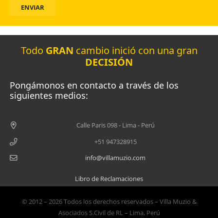
ENVIAR
Todo
GRAN
cambio inició con una gran
DECISIÓN
Pongámonos en contacto a través de los
siguientes medios:
Calle Paris 098 - Lima - Perú
+51 947328915
info@villamuzio.com
Libro de Reclamaciones
© 2012 – 2026 Todos los
de
rechos reservados – Villa Muzio &
Asociados S.Civil de RL – Lima, Perú