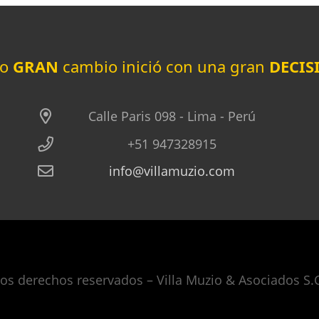
do
GRAN
cambio inició con una gran
DECIS
Calle Paris 098 - Lima - Perú
+51 947328915
info@villamuzio.com
los
de
rechos reservados – Villa Muzio & Asociados S.C