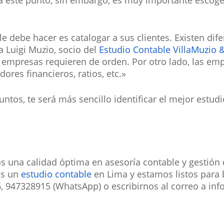
a este punto, sin embargo, es muy importante escoger
 debe hacer es catalogar a sus clientes. Existen dif
a Luigi Muzio, socio del
Estudio Contable VillaMuzio 
 empresas requieren de orden. Por otro lado, las emp
res financieros, ratios, etc.»
os, te será más sencillo identificar el mejor estud
 una calidad óptima en asesoría contable y gestión d
os un
estudio contable
en Lima y estamos listos para b
6, 947328915 (WhatsApp) o escribirnos al correo a i