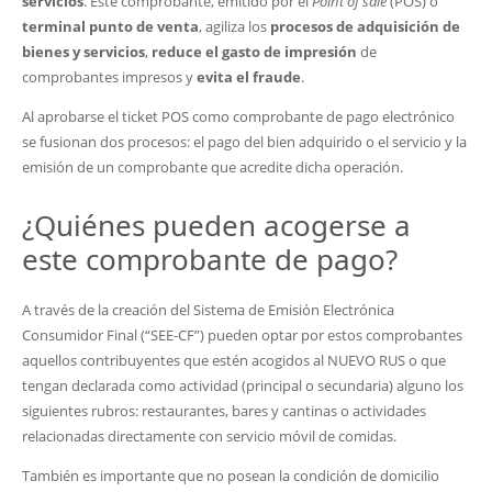
servicios
. Este comprobante, emitido por el
Point of sale
(POS) o
terminal punto de venta
, agiliza los
procesos de adquisición de
bienes y servicios
,
reduce el gasto de impresión
de
comprobantes impresos y
evita el fraude
.
Al aprobarse el ticket POS como comprobante de pago electrónico
se fusionan dos procesos: el pago del bien adquirido o el servicio y la
emisión de un comprobante que acredite dicha operación.
¿Quiénes pueden acogerse a
este comprobante de pago?
A través de la creación del Sistema de Emisión Electrónica
Consumidor Final (“SEE-CF”) pueden optar por estos comprobantes
aquellos contribuyentes que estén acogidos al NUEVO RUS o que
tengan declarada como actividad (principal o secundaria) alguno los
siguientes rubros: restaurantes, bares y cantinas o actividades
relacionadas directamente con servicio móvil de comidas.
También es importante que no posean la condición de domicilio