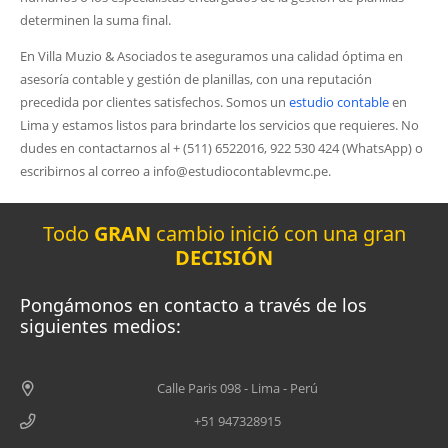
determinen la suma final.
En Villa Muzio & Asociados te aseguramos una calidad óptima en
asesoría contable y gestión de planillas, con una reputación
precedida por clientes satisfechos. Somos un
estudio contable
en
Lima y estamos listos para brindarte los servicios que requieres. No
dudes en contactarnos al + (511) 6522016, 922 530 424 (WhatsApp) o
escribirnos al correo a info@estudiocontablevmc.pe.
Todo
GRAN
cambio inició con una gran
DECISIÓN
Pongámonos en contacto a través de los
siguientes medios:
Calle Paris 098 - Lima - Perú
+51 947328915