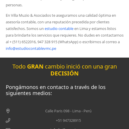
personas.
En Villa Muzio & Asociados te aseguramos una calidad óptima en
asesoría contable, con una reputación precedida por clientes
satisfechos. Somos un
estudio contable
en Lima y estamos listos
para brindarte los servicios que requieres. No dudes en contactarnos
al + (511) 6522016, 947 328 915 (WhatsApp) o escribirnos al correo a
info@estudiocontablevmc.pe
Todo
GRAN
cambio inició con una gran
DECISIÓN
Pongámonos en contacto a través de los
siguientes medios:
Calle Paris 098 - Lima - Perú
+51 947328915